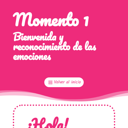
Momento 1
Bienvenida y
reconocimiento de las
emociones
Volver al inicio
¡Hola!