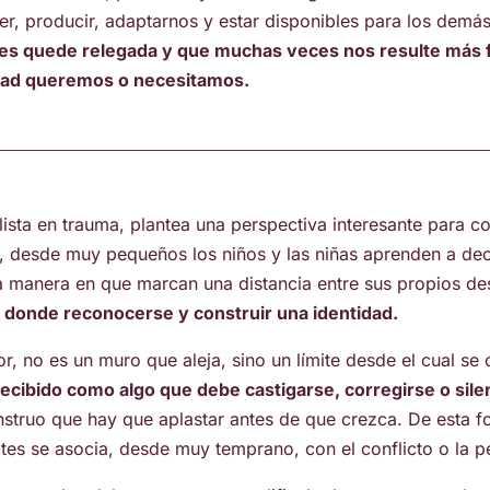
r, producir, adaptarnos y estar disponibles para los demá
s quede relegada y que muchas veces nos resulte más fác
idad queremos o necesitamos.
alista en trauma, plantea una perspectiva interesante para
or, desde muy pequeños los niños y las niñas aprenden a dec
la manera en que marcan una distancia entre sus propios d
 donde reconocerse y construir una identidad.
or, no es un muro que aleja, sino un límite desde el cual se
cibido como algo que debe castigarse, corregirse o sile
ruo que hay que aplastar antes de que crezca. De esta for
ites se asocia, desde muy temprano, con el conflicto o la p