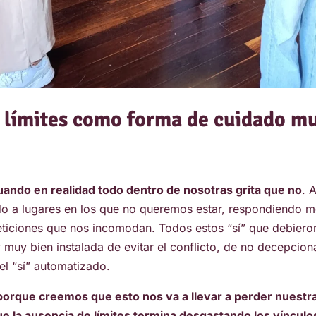
 límites como forma de cuidado m
uando en realidad todo dentro de nosotras grita que no
. 
o a lugares en los que no queremos estar, respondiendo m
iciones que nos incomodan. Todos estos “sí” que debiero
uy bien instalada de evitar el conflicto, de no decepciona
l “sí” automatizado.
porque creemos que esto nos va a llevar a perder nuestra
que la ausencia de límites termina desgastando los vínculo