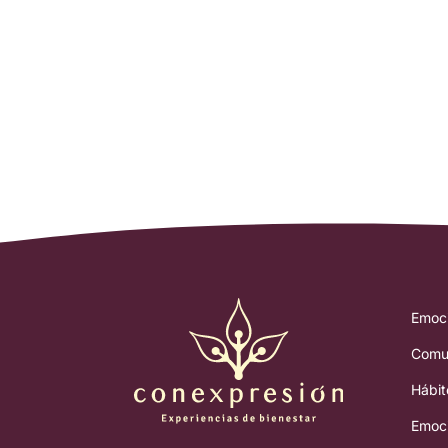
Emoc
Comun
Hábit
Emoc