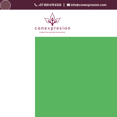

+57 300 619 6520
info@conexpresion.com